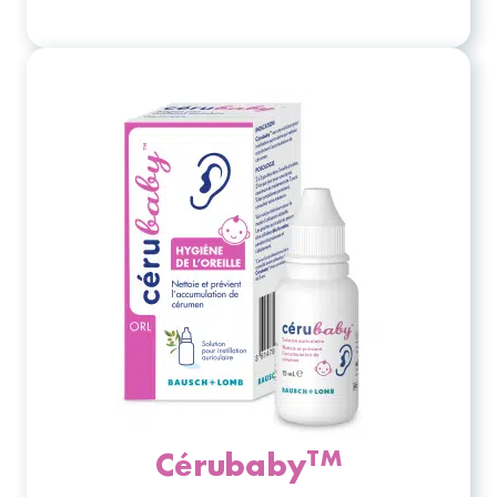
TM
Cérubaby